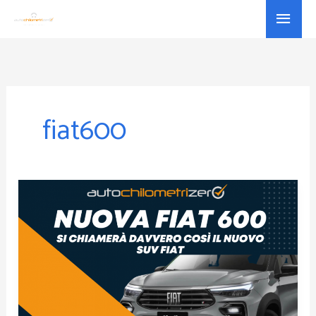
Vai
Menu
al
princ
contenuto
fiat600
Nuova
Fiat
600:
sarà
davvero
un
suv?