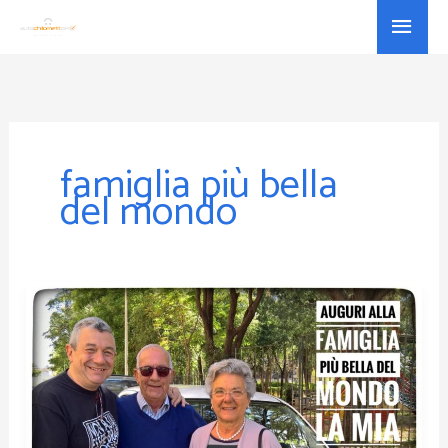
Vai
Menu
al
princ
contenuto
famiglia più bella
del mondo
Auguri
alla
famiglia
più
bella
del