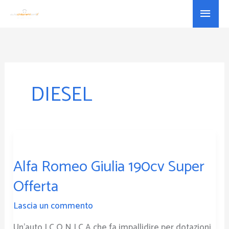
Vai
Menu
al
princ
contenuto
DIESEL
Alfa
Romeo
Alfa Romeo Giulia 190cv Super
Giulia
190cv
Offerta
Super
Offerta
Lascia un commento
Un’auto I C O N I C A che fa impallidire per dotazioni