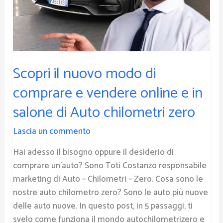
vendere
online
e
in
salone
Scopri il nuovo modo di
di
Auto
comprare e vendere online e in
chilometri
salone di Auto chilometri zero
zero
Lascia un commento
Hai adesso il bisogno oppure il desiderio di
comprare un’auto? Sono Toti Costanzo responsabile
marketing di Auto – Chilometri – Zero. Cosa sono le
nostre auto chilometro zero? Sono le auto più nuove
delle auto nuove. In questo post, in 5 passaggi, ti
svelo come funziona il mondo autochilometrizero e