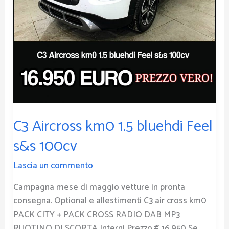
100cv
C3 Aircross km0 1.5 bluehdi Feel
s&s 100cv
Lascia un commento
Campagna mese di maggio vetture in pronta
consegna. Optional e allestimenti C3 air cross km0
PACK CITY + PACK CROSS RADIO DAB MP3
RUOTINO DI SCORTA Interni Prezzo € 16.950 Se