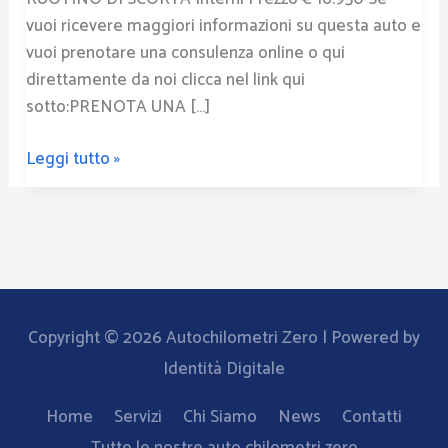
vuoi ricevere maggiori informazioni su questa auto e
vuoi prenotare una consulenza online o qui
direttamente da noi clicca nel link qui
sotto:PRENOTA UNA […]
Leggi tutto »
Copyright © 2026
Autochilometri Zero
| Powered by
Identità Digitale
Home
Servizi
Chi Siamo
News
Contatti
Tutte le nostre auto chilometri zero