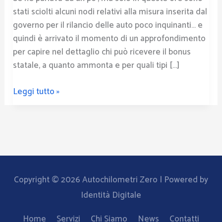
quali
stati sciolti alcuni nodi relativi alla misura inserita dal
tipi
governo per il rilancio delle auto poco inquinanti… e
di
quindi è arrivato il momento di un approfondimento
auto?
per capire nel dettaglio chi può ricevere il bonus
statale, a quanto ammonta e per quali tipi […]
Leggi tutto »
Copyright © 2026
Autochilometri Zero
| Powered by
Identità Digitale
Home
Servizi
Chi Siamo
News
Contatti