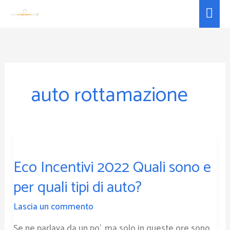
Vai
Men
al
prin
contenuto
auto rottamazione
Eco
Incentivi
Eco Incentivi 2022 Quali sono e
2022
Quali
per quali tipi di auto?
sono
e
Lascia un commento
per
Se ne parlava da un po’, ma solo in queste ore sono