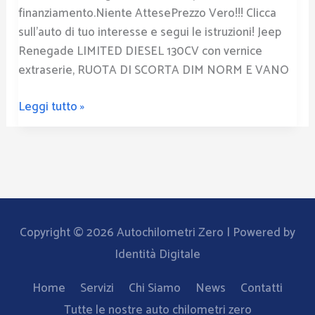
finanziamento.Niente AttesePrezzo Vero!!! Clicca
sull’auto di tuo interesse e segui le istruzioni! Jeep
Renegade LIMITED DIESEL 130CV con vernice
extraserie, RUOTA DI SCORTA DIM NORM E VANO
Leggi tutto »
Copyright © 2026
Autochilometri Zero
| Powered by
Identità Digitale
Home
Servizi
Chi Siamo
News
Contatti
Tutte le nostre auto chilometri zero