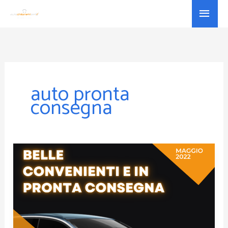
Vai
Menu
al
princ
contenuto
auto pronta
consegna
Belle
e
Pronte
Offerta
Maggio
Peugeot