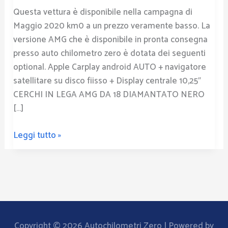
offerte
Questa vettura è disponibile nella campagna di
di
Maggio 2020 km0 a un prezzo veramente basso. La
Maggio
versione AMG che è disponibile in pronta consegna
2020
presso auto chilometro zero è dotata dei seguenti
optional. Apple Carplay android AUTO + navigatore
satellitare su disco fiisso + Display centrale 10,25″
CERCHI IN LEGA AMG DA 18 DIAMANTATO NERO
[…]
Leggi tutto »
Copyright © 2026
Autochilometri Zero
| Powered by