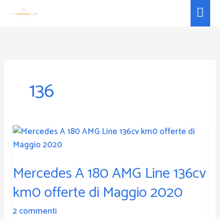
Vai
Men
al
prin
contenuto
136
Mercedes
A
180
Mercedes A 180 AMG Line 136cv
AMG
Line
km0 offerte di Maggio 2020
136cv
km0
2 commenti