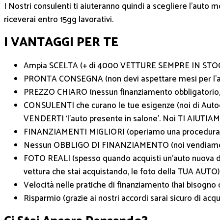
I Nostri consulenti ti aiuteranno quindi a scegliere l’auto m
riceverai entro 15gg lavorativi.
I VANTAGGI PER TE
Ampia SCELTA (+ di 4000 VETTURE SEMPRE IN STO
PRONTA CONSEGNA (non devi aspettare mesi per l’au
PREZZO CHIARO (nessun finanziamento obbligatorio,
CONSULENTI che curano le tue esigenze (noi di Auto
VENDERTI ‘l’auto presente in salone’. Noi TI A
FINANZIAMENTI MIGLIORI (operiamo una procedura di co
Nessun OBBLIGO DI FINANZIAMENTO (noi vendiamo l’
FOTO REALI (spesso quando acquisti un’auto nuova dev
vettura che stai acquistando, le foto della TUA AUTO)
Velocità nelle pratiche di finanziamento (hai bisogno 
Risparmio (grazie ai nostri accordi sarai sicuro di acq