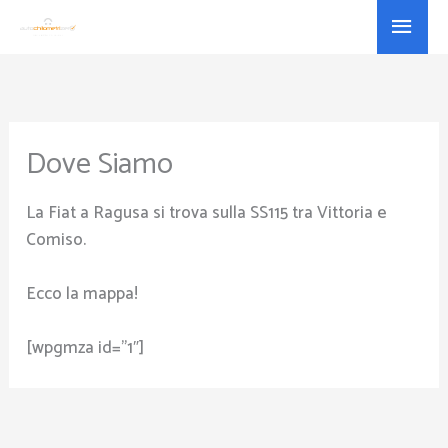
Vai
Menu
al
princ
contenuto
Dove Siamo
La Fiat a Ragusa si trova sulla SS115 tra Vittoria e
Comiso.
Ecco la mappa!
[wpgmza id=”1″]